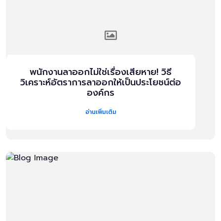
พนักงานลาออกไม่ใช่เรื่องเสียหาย! วิธี
วิเคราะห์อัตราการลาออกให้เป็นประโยชน์ต่อ
องค์กร
อ่านเพิ่มเติม